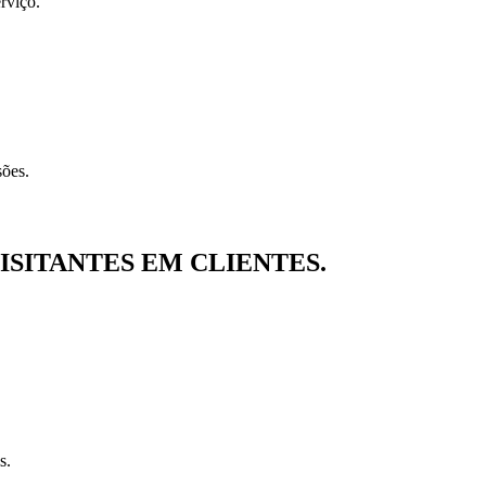
rviço.
sões.
SITANTES EM CLIENTES.
s.