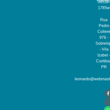
Portfoli
99538-
1785w
Rua
Pedro
Coller
976 -
Sobrelo
- Vila
Izabel 
Curitiba
PR
leonardo@webmast